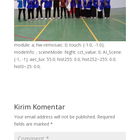
module: a; hw-remosaic: 0; touch: (-1.0, -1.0);
modeInfo: ; sceneMode: Night; cct_value: 0; AI_Scene:
(-1, -1); aec_lux: 55.0; hist255: 0.0; hist252~255: 0.0;
hist0~25: 0.0;
Kirim Komentar
Your email address will not be published.
Required
fields are marked
*