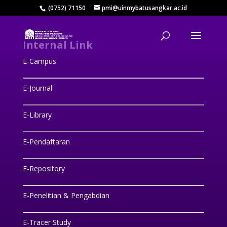
(0752) 71150
pmi@uinmybatusangkar.ac.id
Internal Link
E-Campus
E-Journal
E-Library
E-Pendaftaran
E-Repository
E-Penelitian & Pengabdian
E-Tracer Study