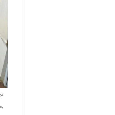
ga
n
n.