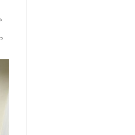
ik
es